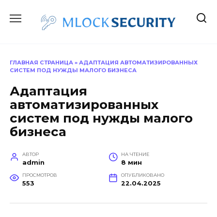
Перейти
к
содержанию
ГЛАВНАЯ СТРАНИЦА
»
АДАПТАЦИЯ АВТОМАТИЗИРОВАННЫХ
СИСТЕМ ПОД НУЖДЫ МАЛОГО БИЗНЕСА
Адаптация
автоматизированных
систем под нужды малого
бизнеса
АВТОР
НА ЧТЕНИЕ
admin
8 мин
ПРОСМОТРОВ
ОПУБЛИКОВАНО
553
22.04.2025