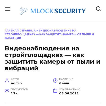
Перейти
к
содержанию
ГЛАВНАЯ СТРАНИЦА
»
ВИДЕОНАБЛЮДЕНИЕ НА
СТРОЙПЛОЩАДКАХ — КАК ЗАЩИТИТЬ КАМЕРЫ ОТ ПЫЛИ И
ВИБРАЦИЙ
Видеонаблюдение на
стройплощадках — как
защитить камеры от пыли и
вибраций
АВТОР
НА ЧТЕНИЕ
admin
6 мин
ПРОСМОТРОВ
ОПУБЛИКОВАНО
1.7к.
06.06.2025